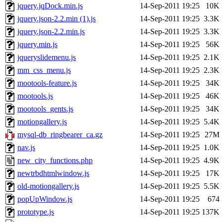
jquery.jqDock.min.js
14-Sep-2011 19:25
10K
jquery.json-2.2.min (1).js
14-Sep-2011 19:25
3.3K
jquery.json-2.2.min.js
14-Sep-2011 19:25
3.3K
jquery.min.js
14-Sep-2011 19:25
56K
jqueryslidemenu.js
14-Sep-2011 19:25
2.1K
mm_css_menu.js
14-Sep-2011 19:25
2.3K
mootools-feature.js
14-Sep-2011 19:25
34K
mootools.js
14-Sep-2011 19:25
46K
mootools_gents.js
14-Sep-2011 19:25
34K
motiongallery.js
14-Sep-2011 19:25
5.4K
mysql-db_ringbearer_ca.gz
14-Sep-2011 19:25
27M
nav.js
14-Sep-2011 19:25
1.0K
new_city_functions.php
14-Sep-2011 19:25
4.9K
newtrbdhtmlwindow.js
14-Sep-2011 19:25
17K
old-motiongallery.js
14-Sep-2011 19:25
5.5K
popUpWindow.js
14-Sep-2011 19:25
674
prototype.js
14-Sep-2011 19:25
137K