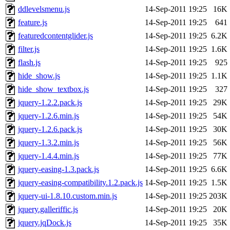
ddlevelsmenu.js
14-Sep-2011 19:25
16K
feature.js
14-Sep-2011 19:25
641
featuredcontentglider.js
14-Sep-2011 19:25
6.2K
filter.js
14-Sep-2011 19:25
1.6K
flash.js
14-Sep-2011 19:25
925
hide_show.js
14-Sep-2011 19:25
1.1K
hide_show_textbox.js
14-Sep-2011 19:25
327
jquery-1.2.2.pack.js
14-Sep-2011 19:25
29K
jquery-1.2.6.min.js
14-Sep-2011 19:25
54K
jquery-1.2.6.pack.js
14-Sep-2011 19:25
30K
jquery-1.3.2.min.js
14-Sep-2011 19:25
56K
jquery-1.4.4.min.js
14-Sep-2011 19:25
77K
jquery-easing-1.3.pack.js
14-Sep-2011 19:25
6.6K
jquery-easing-compatibility.1.2.pack.js
14-Sep-2011 19:25
1.5K
jquery-ui-1.8.10.custom.min.js
14-Sep-2011 19:25
203K
jquery.galleriffic.js
14-Sep-2011 19:25
20K
jquery.jqDock.js
14-Sep-2011 19:25
35K