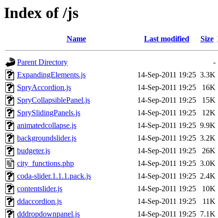
Index of /js
Name
Last modified
Size
Parent Directory
-
ExpandingElements.js
14-Sep-2011 19:25
3.3K
SpryAccordion.js
14-Sep-2011 19:25
16K
SpryCollapsiblePanel.js
14-Sep-2011 19:25
15K
SprySlidingPanels.js
14-Sep-2011 19:25
12K
animatedcollapse.js
14-Sep-2011 19:25
9.9K
backgroundslider.js
14-Sep-2011 19:25
3.2K
budgeter.js
14-Sep-2011 19:25
26K
city_functions.php
14-Sep-2011 19:25
3.0K
coda-slider.1.1.1.pack.js
14-Sep-2011 19:25
2.4K
contentslider.js
14-Sep-2011 19:25
10K
ddaccordion.js
14-Sep-2011 19:25
11K
dddropdownpanel.js
14-Sep-2011 19:25
7.1K