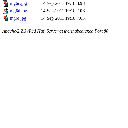
mg6c.jpg
14-Sep-2011 19:18
8.9K
mg6d.jpg
14-Sep-2011 19:18
10K
mg6f.jpg
14-Sep-2011 19:18
7.6K
Apache/2.2.3 (Red Hat) Server at theringbearer.ca Port 80