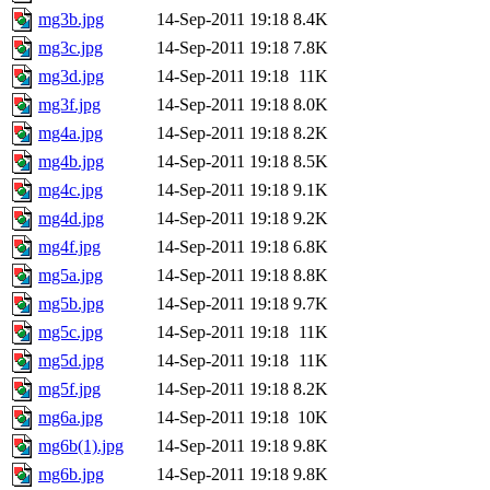
mg3b.jpg
14-Sep-2011 19:18
8.4K
mg3c.jpg
14-Sep-2011 19:18
7.8K
mg3d.jpg
14-Sep-2011 19:18
11K
mg3f.jpg
14-Sep-2011 19:18
8.0K
mg4a.jpg
14-Sep-2011 19:18
8.2K
mg4b.jpg
14-Sep-2011 19:18
8.5K
mg4c.jpg
14-Sep-2011 19:18
9.1K
mg4d.jpg
14-Sep-2011 19:18
9.2K
mg4f.jpg
14-Sep-2011 19:18
6.8K
mg5a.jpg
14-Sep-2011 19:18
8.8K
mg5b.jpg
14-Sep-2011 19:18
9.7K
mg5c.jpg
14-Sep-2011 19:18
11K
mg5d.jpg
14-Sep-2011 19:18
11K
mg5f.jpg
14-Sep-2011 19:18
8.2K
mg6a.jpg
14-Sep-2011 19:18
10K
mg6b(1).jpg
14-Sep-2011 19:18
9.8K
mg6b.jpg
14-Sep-2011 19:18
9.8K