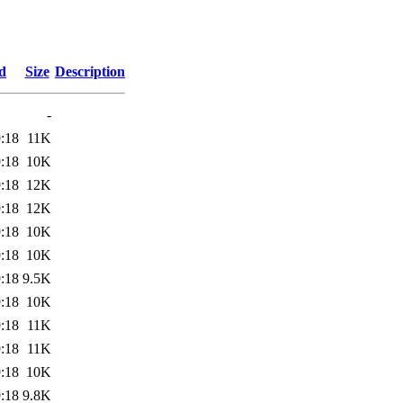
d
Size
Description
-
:18
11K
:18
10K
:18
12K
:18
12K
:18
10K
:18
10K
:18
9.5K
:18
10K
:18
11K
:18
11K
:18
10K
:18
9.8K