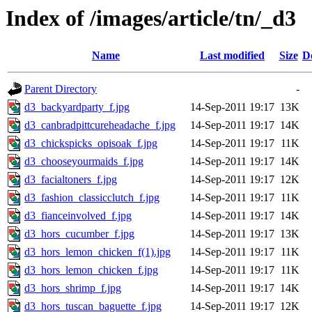
Index of /images/article/tn/_d3
Name
Last modified
Size
D
Parent Directory
-
d3_backyardparty_f.jpg
14-Sep-2011 19:17
13K
d3_canbradpittcureheadache_f.jpg
14-Sep-2011 19:17
14K
d3_chickspicks_opisoak_f.jpg
14-Sep-2011 19:17
11K
d3_chooseyourmaids_f.jpg
14-Sep-2011 19:17
14K
d3_facialtoners_f.jpg
14-Sep-2011 19:17
12K
d3_fashion_classicclutch_f.jpg
14-Sep-2011 19:17
11K
d3_fianceinvolved_f.jpg
14-Sep-2011 19:17
14K
d3_hors_cucumber_f.jpg
14-Sep-2011 19:17
13K
d3_hors_lemon_chicken_f(1).jpg
14-Sep-2011 19:17
11K
d3_hors_lemon_chicken_f.jpg
14-Sep-2011 19:17
11K
d3_hors_shrimp_f.jpg
14-Sep-2011 19:17
14K
d3_hors_tuscan_baguette_f.jpg
14-Sep-2011 19:17
12K