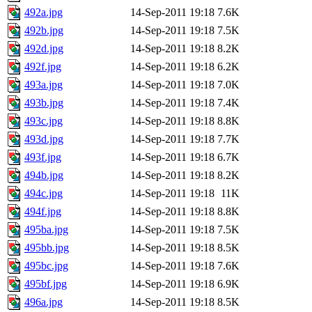
492a.jpg
14-Sep-2011 19:18
7.6K
492b.jpg
14-Sep-2011 19:18
7.5K
492d.jpg
14-Sep-2011 19:18
8.2K
492f.jpg
14-Sep-2011 19:18
6.2K
493a.jpg
14-Sep-2011 19:18
7.0K
493b.jpg
14-Sep-2011 19:18
7.4K
493c.jpg
14-Sep-2011 19:18
8.8K
493d.jpg
14-Sep-2011 19:18
7.7K
493f.jpg
14-Sep-2011 19:18
6.7K
494b.jpg
14-Sep-2011 19:18
8.2K
494c.jpg
14-Sep-2011 19:18
11K
494f.jpg
14-Sep-2011 19:18
8.8K
495ba.jpg
14-Sep-2011 19:18
7.5K
495bb.jpg
14-Sep-2011 19:18
8.5K
495bc.jpg
14-Sep-2011 19:18
7.6K
495bf.jpg
14-Sep-2011 19:18
6.9K
496a.jpg
14-Sep-2011 19:18
8.5K