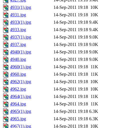
4931(1).jpg
14-Sep-2011 19:18
10K
4931.jpg
14-Sep-2011 19:18
10K
4933(1).jpg
14-Sep-2011 19:18
9.4K
4933.jpg
14-Sep-2011 19:18
9.4K
4937(1).jpg
14-Sep-2011 19:18
9.0K
4937.jpg
14-Sep-2011 19:18
9.0K
4940(1).jpg
14-Sep-2011 19:18
9.0K
4940.jpg
14-Sep-2011 19:18
9.0K
4960(1).jpg
14-Sep-2011 19:18
11K
4960.jpg
14-Sep-2011 19:18
11K
4962(1).jpg
14-Sep-2011 19:18
10K
4962.jpg
14-Sep-2011 19:18
10K
4964(1).jpg
14-Sep-2011 19:18
11K
4964.jpg
14-Sep-2011 19:18
11K
4965(1).jpg
14-Sep-2011 19:18
6.3K
4965.jpg
14-Sep-2011 19:18
6.3K
4967(1).jpg
14-Sep-2011 19:18
10K