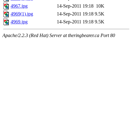
4967.jpg
14-Sep-2011 19:18
10K
4969(1).jpg
14-Sep-2011 19:18
9.5K
4969.jpg
14-Sep-2011 19:18
9.5K
Apache/2.2.3 (Red Hat) Server at theringbearer.ca Port 80