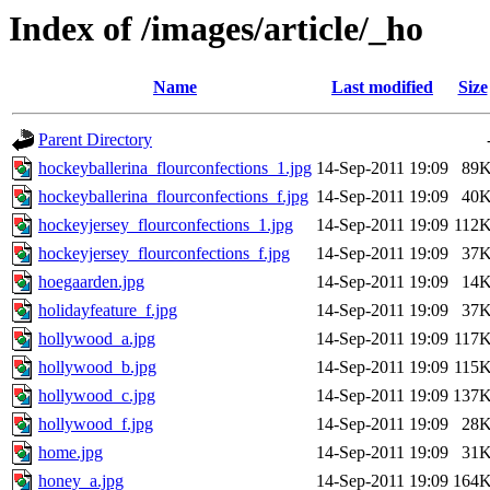
Index of /images/article/_ho
Name
Last modified
Size
Parent Directory
hockeyballerina_flourconfections_1.jpg
14-Sep-2011 19:09
89
hockeyballerina_flourconfections_f.jpg
14-Sep-2011 19:09
40
hockeyjersey_flourconfections_1.jpg
14-Sep-2011 19:09
112
hockeyjersey_flourconfections_f.jpg
14-Sep-2011 19:09
37
hoegaarden.jpg
14-Sep-2011 19:09
14
holidayfeature_f.jpg
14-Sep-2011 19:09
37
hollywood_a.jpg
14-Sep-2011 19:09
117
hollywood_b.jpg
14-Sep-2011 19:09
115
hollywood_c.jpg
14-Sep-2011 19:09
137
hollywood_f.jpg
14-Sep-2011 19:09
28
home.jpg
14-Sep-2011 19:09
31
honey_a.jpg
14-Sep-2011 19:09
164