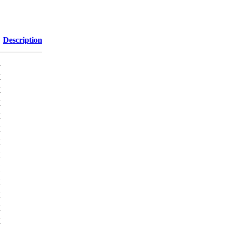
Description
-
K
K
K
K
K
K
K
K
K
K
K
K