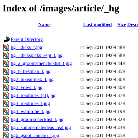
Index of /images/article/_hg
Name
Last modified
Size
Desc
Parent Directory
-
hg1_dicks_f.jpg
14-Sep-2011 19:09
48K
hg1_dickspicks_sept_f.jpg
14-Sep-2011 19:09
58K
hg1a_groomsmenchcklist_f.jpg
14-Sep-2011 19:09
44K
hg1b_bestman_f.jpg
14-Sep-2011 19:09
35K
hg2_nikeairmax_f.jpg
14-Sep-2011 19:09
36K
hg2_vows_f.jpg
14-Sep-2011 19:09
40K
hg3_roadrules_f(1).jpg
14-Sep-2011 19:09
37K
hg3_roadrules_f.jpg
14-Sep-2011 19:09
37K
hg3_wardrobe_f.jpg
14-Sep-2011 19:09
19K
hg4_groomschecklist_f.jpg
14-Sep-2011 19:09
32K
hg5_summerdateideas_feat.jpg
14-Sep-2011 19:09
43K
hg6_gspot_camaro_f.jpg
14-Sep-2011 19:09
45K