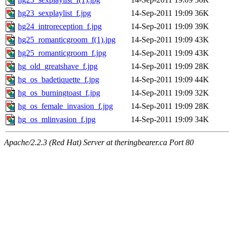
hg23_sexplaylist_f.jpg
14-Sep-2011 19:09
36K
hg24_introreception_f.jpg
14-Sep-2011 19:09
39K
hg25_romanticgroom_f(1).jpg
14-Sep-2011 19:09
43K
hg25_romanticgroom_f.jpg
14-Sep-2011 19:09
43K
hg_old_greatshave_f.jpg
14-Sep-2011 19:09
28K
hg_os_badetiquette_f.jpg
14-Sep-2011 19:09
44K
hg_os_burningtoast_f.jpg
14-Sep-2011 19:09
32K
hg_os_female_invasion_f.jpg
14-Sep-2011 19:09
28K
hg_os_mlinvasion_f.jpg
14-Sep-2011 19:09
34K
Apache/2.2.3 (Red Hat) Server at theringbearer.ca Port 80