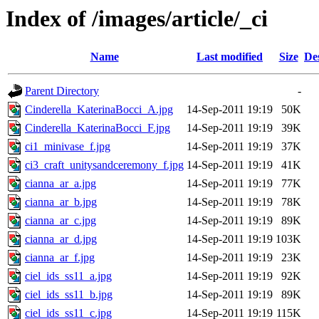
Index of /images/article/_ci
Name
Last modified
Size
De
Parent Directory
-
Cinderella_KaterinaBocci_A.jpg
14-Sep-2011 19:19
50K
Cinderella_KaterinaBocci_F.jpg
14-Sep-2011 19:19
39K
ci1_minivase_f.jpg
14-Sep-2011 19:19
37K
ci3_craft_unitysandceremony_f.jpg
14-Sep-2011 19:19
41K
cianna_ar_a.jpg
14-Sep-2011 19:19
77K
cianna_ar_b.jpg
14-Sep-2011 19:19
78K
cianna_ar_c.jpg
14-Sep-2011 19:19
89K
cianna_ar_d.jpg
14-Sep-2011 19:19
103K
cianna_ar_f.jpg
14-Sep-2011 19:19
23K
ciel_ids_ss11_a.jpg
14-Sep-2011 19:19
92K
ciel_ids_ss11_b.jpg
14-Sep-2011 19:19
89K
ciel_ids_ss11_c.jpg
14-Sep-2011 19:19
115K