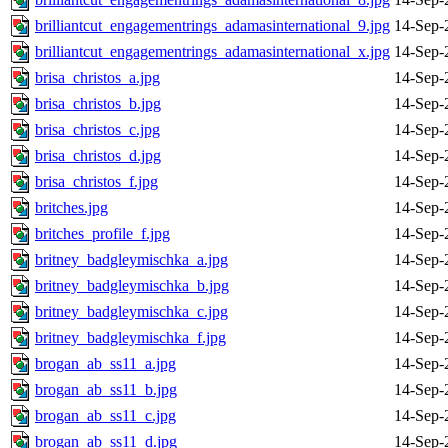
brilliantcut_engagementrings_adamasinternational_9.jpg
14-Sep-
brilliantcut_engagementrings_adamasinternational_x.jpg
14-Sep-
brisa_christos_a.jpg
14-Sep-
brisa_christos_b.jpg
14-Sep-
brisa_christos_c.jpg
14-Sep-
brisa_christos_d.jpg
14-Sep-
brisa_christos_f.jpg
14-Sep-
britches.jpg
14-Sep-
britches_profile_f.jpg
14-Sep-
britney_badgleymischka_a.jpg
14-Sep-
britney_badgleymischka_b.jpg
14-Sep-
britney_badgleymischka_c.jpg
14-Sep-
britney_badgleymischka_f.jpg
14-Sep-
brogan_ab_ss11_a.jpg
14-Sep-
brogan_ab_ss11_b.jpg
14-Sep-
brogan_ab_ss11_c.jpg
14-Sep-
brogan_ab_ss11_d.jpg
14-Sep-